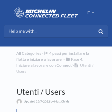
IT
All Categories
​>​
​4 passi per installare la
flotta e iniziare a lavorare
​ > ​
​Fase 4:
Iniziare a lavorare con Connect
​>​
Utenti /
Users
Utenti / Users
Updated
25/7/2022
by Matt Childs