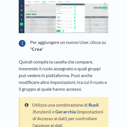
Per aggiungere un nuovo User, clicca su
"
Crea
"
Quindi compila la casella che compare,
inserendo il ruolo assegnato e quali gruppi
può vedere in piattaforma. Puoi anche
modificare altre impostazioni, tra cui il ruolo e
il gruppo al quale hanno accesso.
Utilizza una combinazione di
Ruoli
(funzioni) e
Gerarchia
(impostazioni
di Accesso ai dati) per controllare
l'accesso ai dati