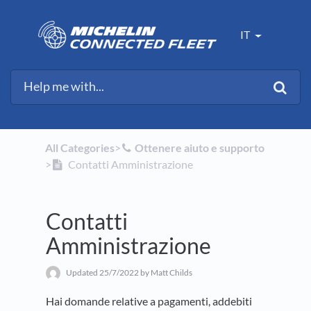
IT
All Categories
​>​
​Ottenere aiuto e supporto
>​
Contatti Amministrazione
Contatti
Amministrazione
Updated
25/7/2022
by Matt Childs
Hai domande relative a pagamenti, addebiti