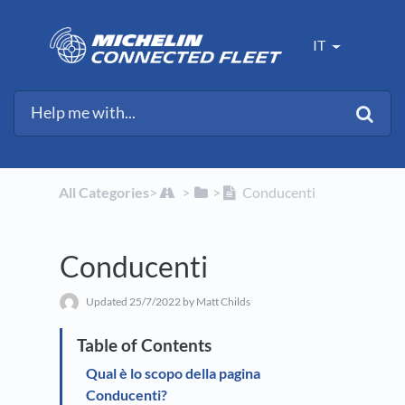
IT
All Categories
​>​
​ > ​
​>​
Conducenti
Conducenti
Updated
25/7/2022
by Matt Childs
Qual è lo scopo della pagina
Conducenti?