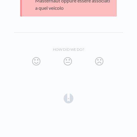
Masternaut oppure essere associati
a quel veicolo
HOW DID WE DO?
(opens in a new tab)