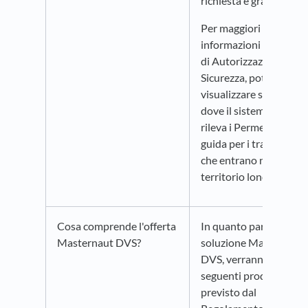
richiesta è gratuito.
Per maggiori
informazioni sul Siste
di Autorizzazioni di
Sicurezza, potete
visualizzare sulla map
dove il sistema è attivo
rileva i Permessi HGV 
guida per i trasportato
che entrano nel
territorio londinese
Cosa comprende l'offerta
In quanto parte della
Masternaut DVS?
soluzione Masternaut
DVS, verranno installat
seguenti prodotti, com
previsto dal