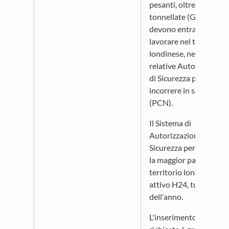
pesanti, oltre le 12
tonnellate (GVW), che
devono entrare e
lavorare nel territorio
londinese, necessitano
relative Autorizzazioni
di Sicurezza per non
incorrere in sanzioni
(PCN).
Il Sistema di
Autorizzazioni di
Sicurezza per HGV cop
la maggior parte del
territorio londinese ed
attivo H24, tutti i giorn
dell'anno.
L'inserimento della