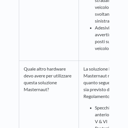
stradali che il
veicolo sta
svoltando a
sinistra.
Adesivi di
avvertimento
posti sul retro de
veicolo.
Quale altro hardware
La soluzione DVS
devo avere per utilizzare
Masternaut non inclu
questa soluzione
quanto segue, sebben
Masternaut?
sia previsto dal
Regolamento TFL
Specchietti
anteriori di class
V & VI