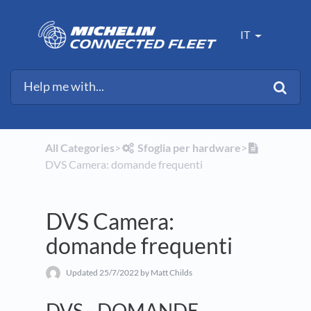
IT
All Categories
​>​
​Sfoglia per hardware
​>​
DVS Camera: domande frequenti
DVS Camera:
domande frequenti
Updated
25/7/2022
by Matt Childs
DVS - DOMANDE