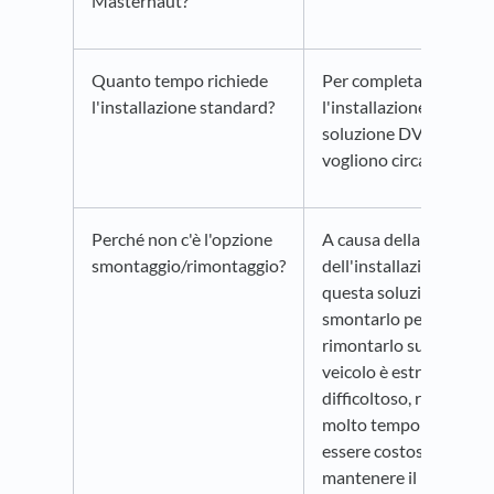
Masternaut?
Quanto tempo richiede
Per completare
l'installazione standard?
l'installazione della
soluzione DVS ci
vogliono circa 4-5 ore.
Perché non c'è l'opzione
A causa della natura
smontaggio/rimontaggio?
dell'installazione di
questa soluzione,
smontarlo per poi
rimontarlo su un altro
veicolo è estremament
difficoltoso, richiede
molto tempo e può
essere costoso. Inoltre
mantenere il prodotto