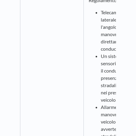
Regolamento TFL;
Telecamera
laterale per
l'angolo cieco,
manovrata
direttamente dal
conducente.
Un sistema di
sensori che avvi
il conducente del
presenza di uten
stradali vulnerabi
nei pressi del
veicolo.
Allarme acustico
manovra del
veicolo che
avverte gli utenti