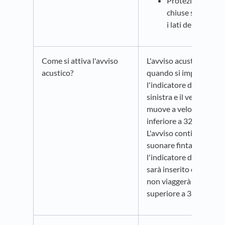
Protezioni latera
chiuse su entram
i lati del veicolo
Come si attiva l'avviso
L'avviso acustico si att
acustico?
quando si imposta
l'indicatore di svolta a
sinistra e il veicolo si
muove a velocità
inferiore a 32 Km/h.
L'avviso continuerà a
suonare fintantoché
l'indicatore di svolta
sarà inserito o il veicol
non viaggerà a velocità
superiore a 32 km/h.