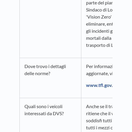
parte del piano del
Sindaco di Londra
'Vision Zero' per
eliminare, entro il 2041
gli incidenti gravi e quel
mortali dalla rete di
trasporto di Londra.
Dove trovo i dettagli
Per informazioni più
delle norme?
aggiornate, visita il sito
www.tfl.gov.uk
Quali sono i veicoli
Anche se il trasportat
interessati da DVS?
ritiene che il veicolo
soddisfi tutti i requisiti
tutti i mezzi commercia