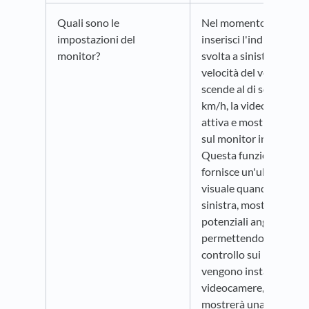
Quali sono le
Nel momento in cui
impostazioni del
inserisci l'indicatore di
monitor?
svolta a sinistra o la
velocità del veicolo
scende al di sotto dei 
km/h, la videocamera s
attiva e mostra la visua
sul monitor in cabina.
Questa funzione ti
fornisce un'ulteriore
visuale quando svolti a
sinistra, mostrando i
potenziali angoli ciechi
permettendo un miglio
controllo sui rischi. Se
vengono installate più
videocamere, il monito
mostrerà una griglia di