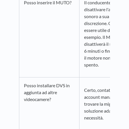
Posso inserire il MUTO?
Il conducente può
disattivare l'avviso
sonoro a sua
discrezione. Ciò può
essere utile di notte pe
esempio. Il MUTO
disattiverà il sonoro p
6 minuti o fino a quan
il motore non verrà
spento.
Posso installare DVS in
Certo, contatta il tuo
aggiunta ad altre
account manager per
videocamere?
trovare la migliore
soluzione adatta alle t
necessità.