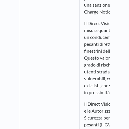
una sanzione (Penalty
Charge Notice).
Il Direct Vision Standa
misura quanta visuale 
un conducente di mezz
pesanti direttamente d
finestrini della cabina.
Questo valore indica il
grado di rischio per gli
utenti stradali più
vulnerabili, come pedo
e ciclisti, che si trovano
in prossimità del veico
Il Direct Vision Standa
e le Autorizzazioni di
Sicurezza per i mezzi
pesanti (HGVs) sono