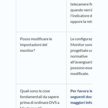
telecamere fino a
quando verrà inserito
l'indicatore di svolta
oppure la retromarcia.
Posso modificare le
Le configurazioni DVS
impostazioni del
Monitor sono state
monitor?
progettate con
normative
all'avanguardia e non
possono essere
modificate.
Quali sono le cose
Per favore leggi i
fondamentali da sapere
seguenti documenti p
prima di ordinare DVS a
maggiori informazioni