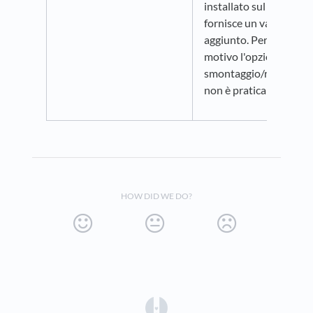
installato sul veicolo gl
fornisce un valore
aggiunto. Per questo
motivo l'opzione
smontaggio/rimontagg
non è praticabile.
HOW DID WE DO?
(opens in a new tab)