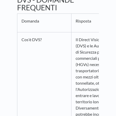
FREQUENTI
Domanda
Risposta
Cos'è DVS?
Il Direct Vision Standa
(DVS) e le Autorizzazi
di Sicurezza per mezzi
commerciali pesanti
(HGVs) necessitano che
trasportatori di merci,
con mezzi oltre le 12
tonnellate, ottengano
l'Autorizzazione prima
entrare e lavorare nel
territorio londinese.
Diversamente si
potrebbe incorrere in