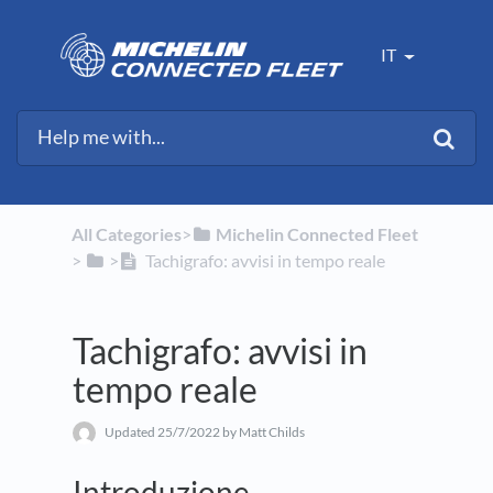
IT
All Categories
​>​
​Michelin Connected Fleet
> ​
​>​
Tachigrafo: avvisi in tempo reale
Tachigrafo: avvisi in
tempo reale
Updated
25/7/2022
by Matt Childs
Introduzione