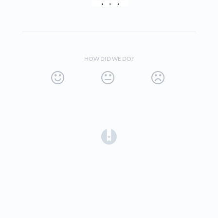
HOW DID WE DO?
(opens in a new tab)