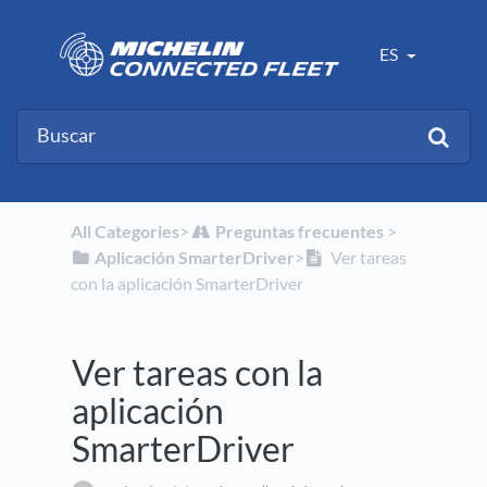
ES
All Categories
​>​
​Preguntas frecuentes
​ > ​
​Aplicación SmarterDriver
​>​
Ver tareas
con la aplicación SmarterDriver
Ver tareas con la
aplicación
SmarterDriver