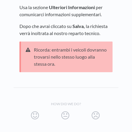
Usa la sezione
Ulteriori Informazioni
per
comunicarci informazioni supplementari.
Dopo che avrai cliccato su
Salva,
la richiesta
verrà inoltrata al nostro reparto tecnico.
Ricorda: entrambi i veicoli dovranno
trovarsi nello stesso luogo alla
stessa ora.
HOW DID WE DO?