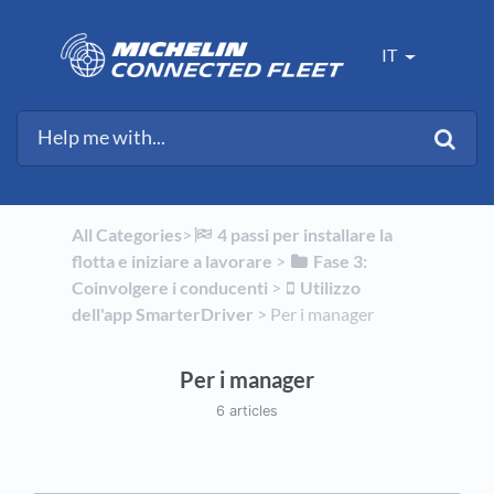
IT
All Categories
​>​
​4 passi per installare la
flotta e iniziare a lavorare
​ > ​
​Fase 3:
Coinvolgere i conducenti
​ > ​
​Utilizzo
dell'app SmarterDriver
​ > ​
​Per i manager
Per i manager
6 articles