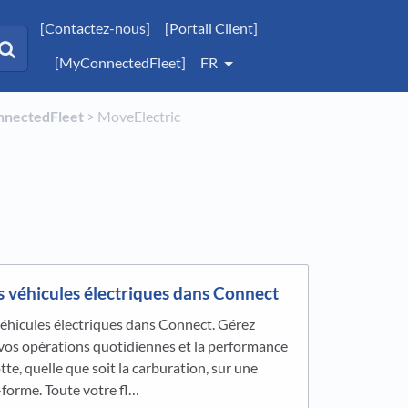
[Contactez-nous]
[Portail Client]
[MyConnectedFleet]
FR
onnectedFleet
​ > ​
​MoveElectric
s véhicules électriques dans Connect
éhicules électriques dans Connect. Gérez
vos opérations quotidiennes et la performance
tte, quelle que soit la carburation, sur une
-forme. Toute votre fl…