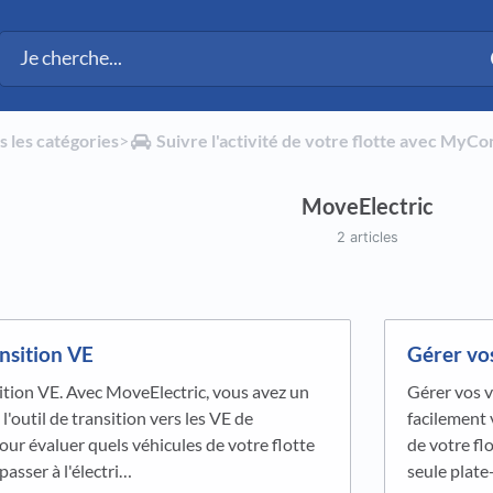
s les catégories
​>​
​Suivre l'activité de votre flotte avec MyC
MoveElectric
2 articles
ansition VE
Gérer vo
ition VE. Avec MoveElectric, vous avez un
Gérer vos v
à l'outil de transition vers les VE de
facilement 
ur évaluer quels véhicules de votre flotte
de votre flo
passer à l'électri…
seule plate