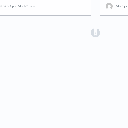
/8/2021
par Matt Childs
Mis à jo
(opens in a 