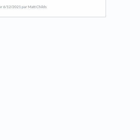
ur
6/12/2021
par Matt Childs
new tab)