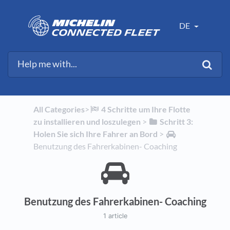
DE
All Categories
​>​
​4 Schritte um Ihre Flotte
zu installieren und loszulegen
​ > ​
​Schritt 3:
Holen Sie sich Ihre Fahrer an Bord
​ > ​
Benutzung des Fahrerkabinen- Coaching
Benutzung des Fahrerkabinen- Coaching
1 article