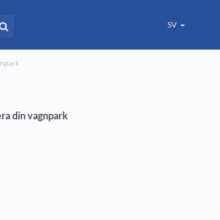
SV
gnpark
ra din vagnpark