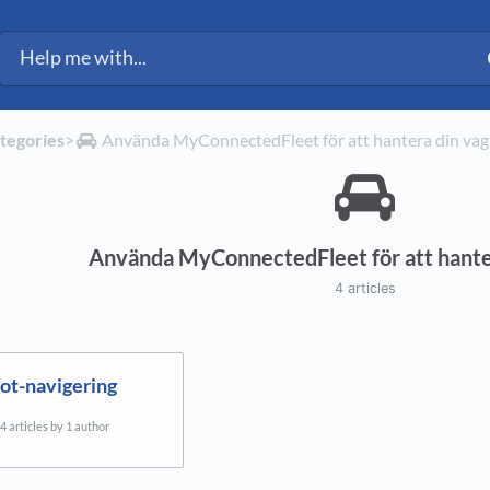
ategories
​>​
​Använda MyConnectedFleet för att hantera din va
Använda MyConnectedFleet för att hante
4 articles
ot-navigering
4 articles by 1 author