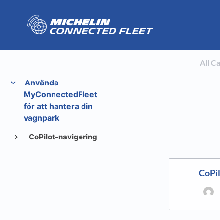
All C
Använda
MyConnectedFleet
för att hantera din
vagnpark
CoPilot-navigering
CoPil